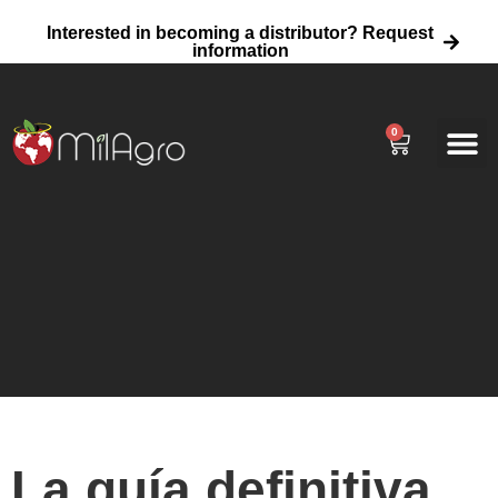
Interested in becoming a distributor? Request
information
0
Quienes S
Proveedor mayor
La guía definitiva